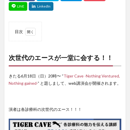
目次
1
次世代
のエー
スが一
次世代のエースが一堂に会する！！
堂に会
す
る！！
きたる6月18日（日）20時〜 “
Tiger Cave -Nothing Ventured,
Nothing gained-
” と題しまして、web講演会が開催されます。
演者は各診療科の次世代のエース！！！