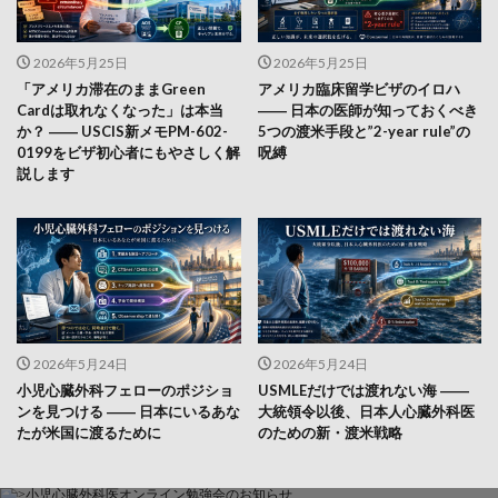
2026年5月25日
2026年5月25日
「アメリカ滞在のままGreen
アメリカ臨床留学ビザのイロハ
Cardは取れなくなった」は本当
―― 日本の医師が知っておくべき
か？ ―― USCIS新メモPM-602-
5つの渡米手段と”2-year rule”の
0199をビザ初心者にもやさしく解
呪縛
説します
2026年5月24日
2026年5月24日
小児心臓外科フェローのポジショ
USMLEだけでは渡れない海 ――
ンを見つける ―― 日本にいるあな
大統領令以後、日本人心臓外科医
たが米国に渡るために
のための新・渡米戦略