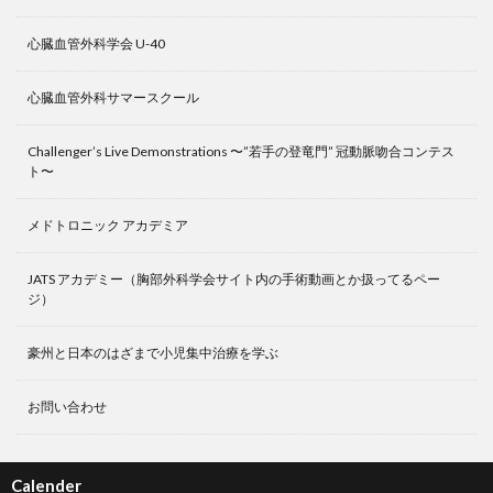
心臓血管外科学会 U-40
心臓血管外科サマースクール
Challenger’s Live Demonstrations 〜”若手の登竜門” 冠動脈吻合コンテス
ト〜
メドトロニック アカデミア
JATS アカデミー（胸部外科学会サイト内の手術動画とか扱ってるペー
ジ）
豪州と日本のはざまで小児集中治療を学ぶ
お問い合わせ
Calender