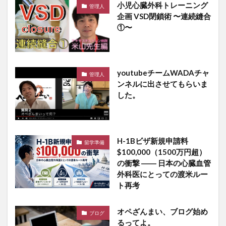
小児心臓外科トレーニング
管理人
企画 VSD閉鎖術 〜連続縫合
①〜
youtubeチームWADAチャ
管理人
ンネルに出させてもらいま
した。
H-1Bビザ新規申請料
留学準備
$100,000（1500万円超）
の衝撃 ―― 日本の心臓血管
外科医にとっての渡米ルー
ト再考
オペざんまい、ブログ始め
ブログ
るってよ。