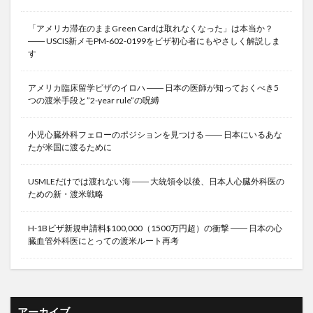
「アメリカ滞在のままGreen Cardは取れなくなった」は本当か？
―― USCIS新メモPM-602-0199をビザ初心者にもやさしく解説しま
す
アメリカ臨床留学ビザのイロハ ―― 日本の医師が知っておくべき5
つの渡米手段と”2-year rule”の呪縛
小児心臓外科フェローのポジションを見つける ―― 日本にいるあな
たが米国に渡るために
USMLEだけでは渡れない海 ―― 大統領令以後、日本人心臓外科医の
ための新・渡米戦略
H-1Bビザ新規申請料$100,000（1500万円超）の衝撃 ―― 日本の心
臓血管外科医にとっての渡米ルート再考
アーカイブ