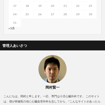
17
18
19
20
21
22
23
24
25
26
27
28
29
30
31
« 5月
管理人あいさつ
岡村賢一
こんにちは。岡村と申します。一応、専門は小児心臓外科です。 このサイト
は、僕が研修医の頃に心臓血管外科を志してから、''こんなサイトがあったら