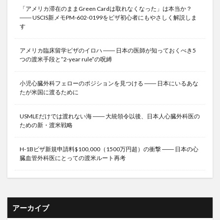
「アメリカ滞在のままGreen Cardは取れなくなった」は本当か？
―― USCIS新メモPM-602-0199をビザ初心者にもやさしく解説しま
す
アメリカ臨床留学ビザのイロハ ―― 日本の医師が知っておくべき5
つの渡米手段と”2-year rule”の呪縛
小児心臓外科フェローのポジションを見つける ―― 日本にいるあな
たが米国に渡るために
USMLEだけでは渡れない海 ―― 大統領令以後、日本人心臓外科医の
ための新・渡米戦略
H-1Bビザ新規申請料$100,000（1500万円超）の衝撃 ―― 日本の心
臓血管外科医にとっての渡米ルート再考
アーカイブ