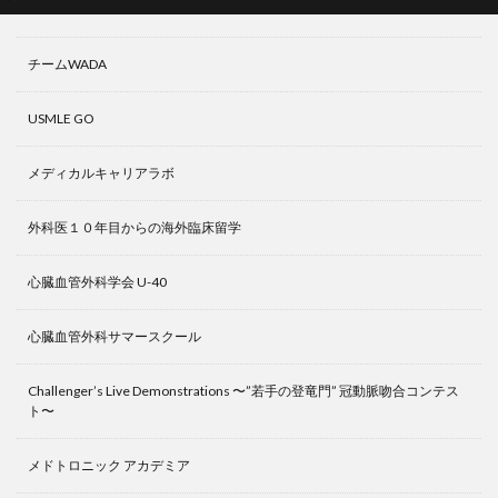
チームWADA
USMLE GO
メディカルキャリアラボ
外科医１０年目からの海外臨床留学
心臓血管外科学会 U-40
心臓血管外科サマースクール
Challenger’s Live Demonstrations 〜”若手の登竜門” 冠動脈吻合コンテス
ト〜
メドトロニック アカデミア