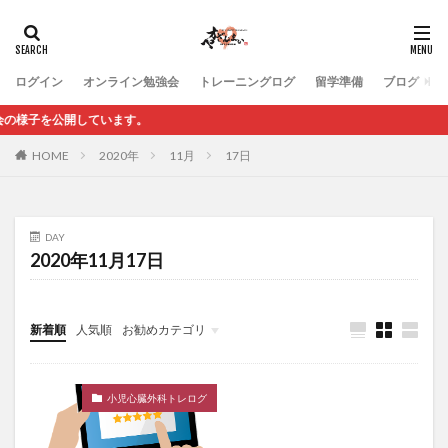
ログイン
オンライン勉強会
トレーニングログ
留学準備
ブログ
子を公開しています。
HOME
2020年
11月
17日
DAY
2020年11月17日
新着順
人気順
お勧めカテゴリ
未分類
小児心臓外科トレログ