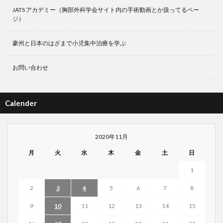
JATS アカデミー（胸部外科学会サイト内の手術動画とか扱ってるペー
ジ）
豪州と日本のはざまで小児集中治療を学ぶ
お問い合わせ
Calender
2020年11月
月
火
水
木
金
土
日
1
2
3
4
5
6
7
8
9
10
11
12
13
14
15