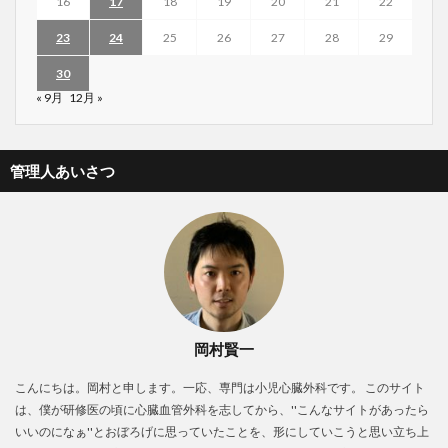
16
17
18
19
20
21
22
23
24
25
26
27
28
29
30
« 9月
12月 »
管理人あいさつ
岡村賢一
こんにちは。岡村と申します。一応、専門は小児心臓外科です。 このサイト
は、僕が研修医の頃に心臓血管外科を志してから、''こんなサイトがあったら
いいのになぁ''とおぼろげに思っていたことを、形にしていこうと思い立ち上