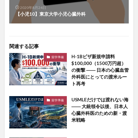
2020年8月24日
【小児10】東京大学小児心臓外科
関連する記事
H-1Bビザ新規申請料
留学準備
$100,000（1500万円超）
の衝撃 ―― 日本の心臓血管
外科医にとっての渡米ルー
ト再考
USMLEだけでは渡れない海
留学準備
―― 大統領令以後、日本人
心臓外科医のための新・渡
米戦略