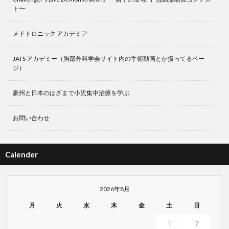
ト〜
メドトロニック アカデミア
JATS アカデミー（胸部外科学会サイト内の手術動画とか扱ってるペー
ジ）
豪州と日本のはざまで小児集中治療を学ぶ
お問い合わせ
Calender
2026年8月
月
火
水
木
金
土
日
1
2