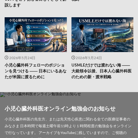
説します
2026年5月24日
2026年5月24日
小児心臓外科フェローのポジショ
USMLEだけでは渡れない海 ――
ンを見つける ―― 日本にいるあな
大統領令以後、日本人心臓外科医
たが米国に渡るために
のための新・渡米戦略
小児心臓外科医オンライン勉強会のお知らせ
小児心臓外科医の先生方、または先天性心疾患に関わる全ての医療従事者の
みなさま 日本時間で毎週土曜午前11時より１時間程度の勉強会をオンライン
で行なっています。 アーカイブをYouTubeに残していますので、ご視聴の