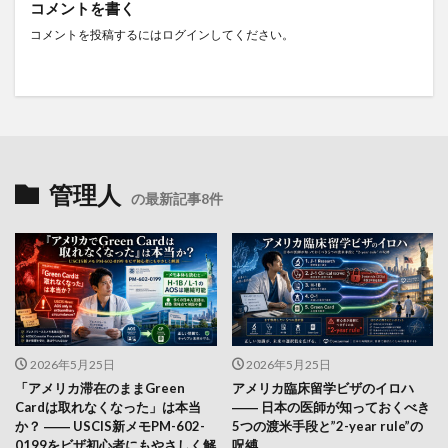
コメントを書く
コメントを投稿するには
ログイン
してください。
管理人
の最新記事8件
2026年5月25日
2026年5月25日
「アメリカ滞在のままGreen
アメリカ臨床留学ビザのイロハ
Cardは取れなくなった」は本当
―― 日本の医師が知っておくべき
か？ ―― USCIS新メモPM-602-
5つの渡米手段と”2-year rule”の
0199をビザ初心者にもやさしく解
呪縛