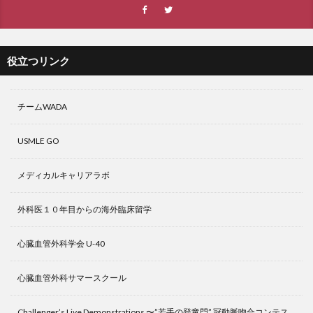
役立つリンク
チームWADA
USMLE GO
メディカルキャリアラボ
外科医１０年目からの海外臨床留学
心臓血管外科学会 U-40
心臓血管外科サマースクール
Challenger’s Live Demonstrations 〜”若手の登竜門” 冠動脈吻合コンテス