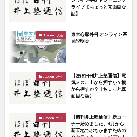
ライブ【ちょっと真面目な
話】
東大心臓外科 オンライン医
Academio先生
局説明会
【ほぼ日刊井上塾通信】電
Academio先生
気メス、上から押すか？横
から押すか？【ちょっと真
面目な話】
【週刊井上塾通信】新コー
Academio先生
ナー始めました、4月から
新天地でぶちかますための