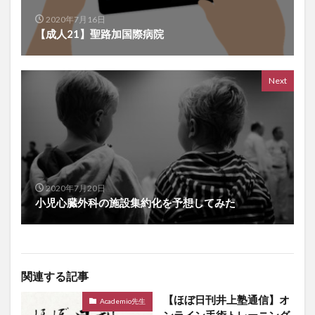
2020年7月16日
【成人21】聖路加国際病院
Next
2020年7月20日
小児心臓外科の施設集約化を予想してみた
関連する記事
【ほぼ日刊井上塾通信】オ
Academio先生
ンライン手術トレーニング