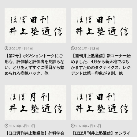
2021年4月4日
2021年4月3日
【第2号】ポジショントークにご
【週刊井上塾通信】新コーナー始
用心、評価軸と評価者を見誤らな
めました、4月から新天地でぶち
い、とりあえずすぐに明日から始
かますためのタクティクス、レジ
められる病棟ハック、他
デントは第一印象が９割、他
2020年8月20日
2020年7月18日
【ほぼ月刊井上塾通信】外科学会
【ほぼ月刊井上塾通信】オンライ