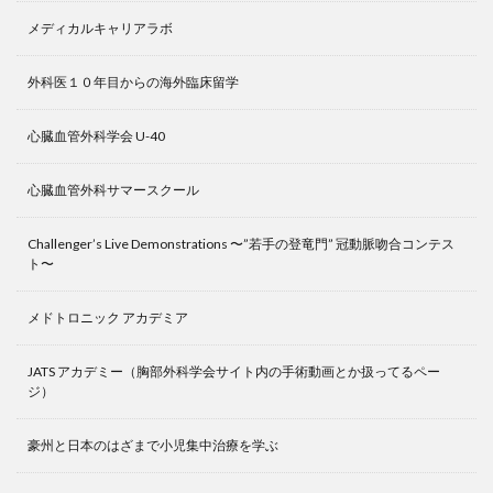
メディカルキャリアラボ
外科医１０年目からの海外臨床留学
心臓血管外科学会 U-40
心臓血管外科サマースクール
Challenger’s Live Demonstrations 〜”若手の登竜門” 冠動脈吻合コンテス
ト〜
メドトロニック アカデミア
JATS アカデミー（胸部外科学会サイト内の手術動画とか扱ってるペー
ジ）
豪州と日本のはざまで小児集中治療を学ぶ