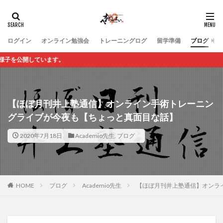
ログイン
オンライン勉強会
トレーニングログ
留学準備
ブログ
開しています。
【ほぼ月刊井上塾通信】オンライン手術トレーニン
グライブが今夜も【ちょっと真面目な話】
2020年7月18日
Academio先生
,
ブログ
HOME
ブログ
Academio先生
【ほぼ月刊井上塾通信】オンラ