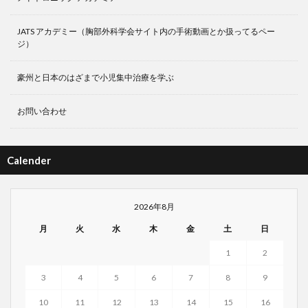
JATS アカデミー（胸部外科学会サイト内の手術動画とか扱ってるペー
ジ）
豪州と日本のはざまで小児集中治療を学ぶ
お問い合わせ
Calender
2026年8月
月
火
水
木
金
土
日
1
2
3
4
5
6
7
8
9
10
11
12
13
14
15
16