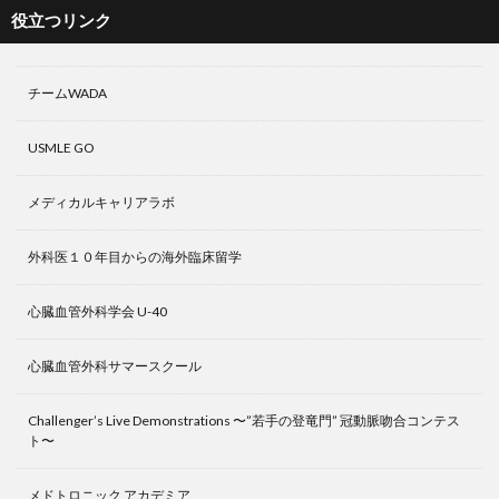
役立つリンク
チームWADA
USMLE GO
メディカルキャリアラボ
外科医１０年目からの海外臨床留学
心臓血管外科学会 U-40
心臓血管外科サマースクール
Challenger’s Live Demonstrations 〜”若手の登竜門” 冠動脈吻合コンテス
ト〜
メドトロニック アカデミア