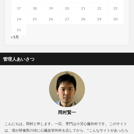
17
18
19
20
21
22
23
24
25
26
27
28
29
30
31
« 5月
管理人あいさつ
岡村賢一
こんにちは。岡村と申します。一応、専門は小児心臓外科です。 このサイト
は、僕が研修医の頃に心臓血管外科を志してから、''こんなサイトがあったら