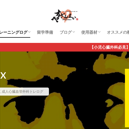
レーニングログ
留学準備
ブログ
使用器材
オススメの
成人心臓血管外科トレログ
小児心臓外科トレログ
YusukeTsukioka先生
Castroviejon先生
Academio先生
akiHIRANO先生
tyamada先生
hongu先生
拡大鏡
ヘッドライト
ヘッドカメラ
【小児心臓外科必見】YouTubeでオンライン勉強会の
IX
グ
,
成人心臓血管外科トレログ