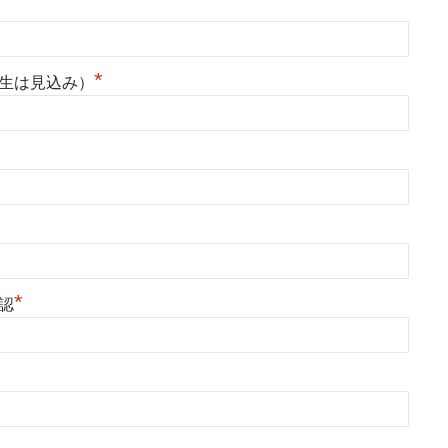
*
生は見込み）
*
認