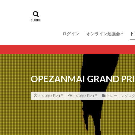
ログイン
オンライン勉強会
ト
キャリア・修練
dTGA完全大血管転移症
総肺静脈灌流異常症
エプスタイン奇形
OPEZANMAI GRAND PR
2020年5月21日
2020年5月21日
トレーニングロ