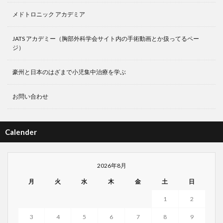
メドトロニック アカデミア
JATS アカデミー（胸部外科学会サイト内の手術動画とか扱ってるペー
ジ）
豪州と日本のはざまで小児集中治療を学ぶ
お問い合わせ
Calender
2026年8月
月
火
水
木
金
土
日
1
2
3
4
5
6
7
8
9