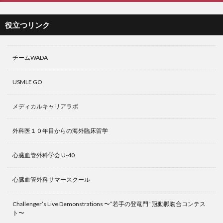
役立つリンク
チームWADA
USMLE GO
メディカルキャリアラボ
外科医１０年目からの海外臨床留学
心臓血管外科学会 U-40
心臓血管外科サマースクール
Challenger’s Live Demonstrations 〜”若手の登竜門” 冠動脈吻合コンテス
ト〜