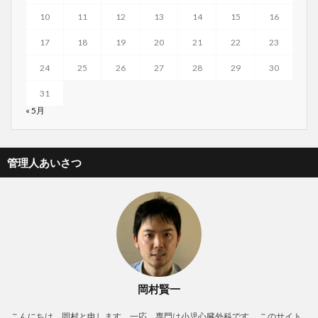
10
11
12
13
14
15
16
17
18
19
20
21
22
23
24
25
26
27
28
29
30
31
« 5月
管理人あいさつ
岡村賢一
こんにちは。岡村と申します。一応、専門は小児心臓外科です。 このサイト