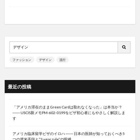
ファッション
デザイン
流行
最近の投稿
「アメリカ滞在のままGreen Cardは取れなくなった」は本当か？
―― USCIS新メモPM-602-0199をビザ初心者にもやさしく解説しま
す
アメリカ臨床留学ビザのイロハ ―― 日本の医師が知っておくべき5
つの渡米手段と”2-year rule”の呪縛