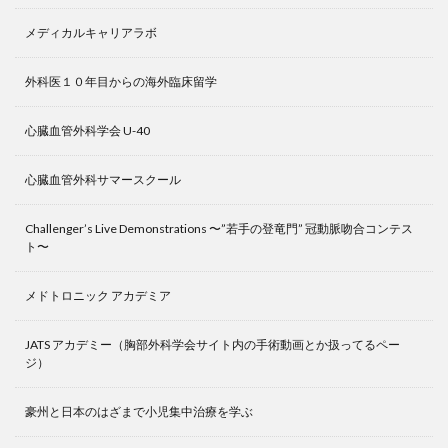
メディカルキャリアラボ
外科医１０年目からの海外臨床留学
心臓血管外科学会 U-40
心臓血管外科サマースクール
Challenger’s Live Demonstrations 〜”若手の登竜門” 冠動脈吻合コンテス
ト〜
メドトロニック アカデミア
JATS アカデミー（胸部外科学会サイト内の手術動画とか扱ってるペー
ジ）
豪州と日本のはざまで小児集中治療を学ぶ