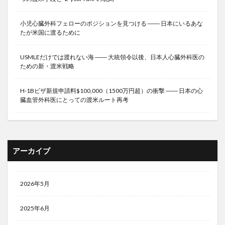
小児心臓外科フェローのポジションを見つける ―― 日本にいるあな
たが米国に渡るために
USMLEだけでは渡れない海 ―― 大統領令以後、日本人心臓外科医の
ための新・渡米戦略
H-1Bビザ新規申請料$100,000（1500万円超）の衝撃 ―― 日本の心
臓血管外科医にとっての渡米ルート再考
アーカイブ
2026年5月
2025年6月