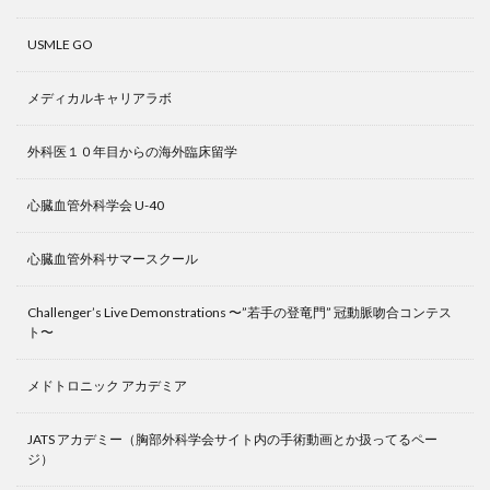
USMLE GO
メディカルキャリアラボ
外科医１０年目からの海外臨床留学
心臓血管外科学会 U-40
心臓血管外科サマースクール
Challenger’s Live Demonstrations 〜”若手の登竜門” 冠動脈吻合コンテス
ト〜
メドトロニック アカデミア
JATS アカデミー（胸部外科学会サイト内の手術動画とか扱ってるペー
ジ）