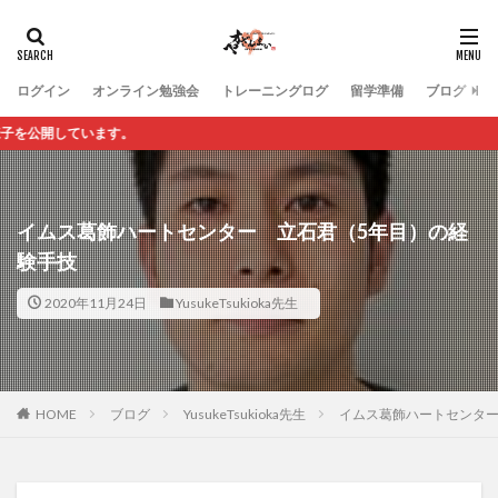
ログイン
オンライン勉強会
トレーニングログ
留学準備
ブログ
しています。
イムス葛飾ハートセンター 立石君（5年目）の経
験手技
2020年11月24日
YusukeTsukioka先生
HOME
ブログ
YusukeTsukioka先生
イムス葛飾ハートセンター